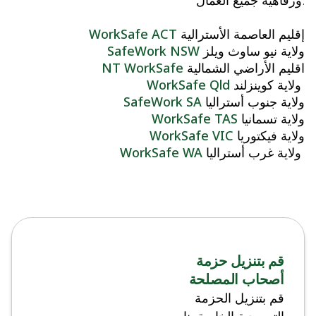
ورفاهية جميع العمال.
إقليم العاصمة الأسترالية
WorkSafe ACT
ولاية
نيو ساوث ويلز
SafeWork NSW
اقليم الأراضي الشمالية
NT WorkSafe
ولاية
كوينزلند
WorkSafe Qld
ولاية
جنوب أستراليا
SafeWork SA
ولاية
تسمانيا
WorkSafe TAS
ولاية
فيكتوريا
WorkSafe VIC
ولاية
غرب أستراليا
WorkSafe WA
قم بتنزيل حزمة
أصحاب المصلحة
قم بتنزيل الحزمة