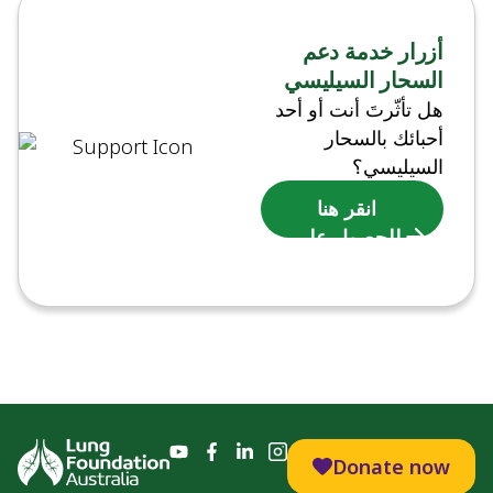
أزرار خدمة دعم
السحار السيليسي
هل تأثّرتَ أنت أو أحد
أحبائك بالسحار
السيليسي؟
انقر هنا
للحصول على
الدعم
Donate now