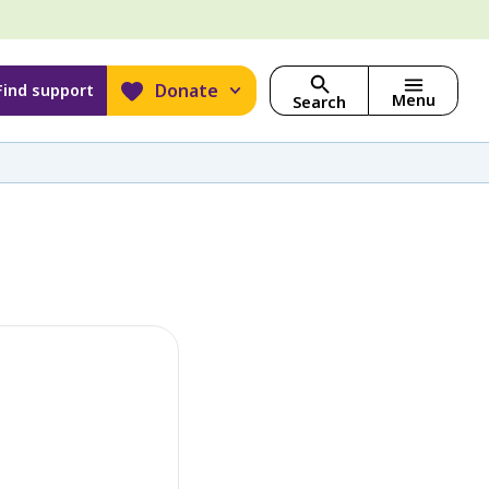
Donate
Find support
Menu
Search