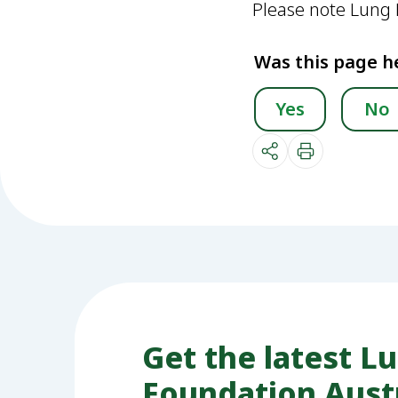
Please note Lung F
Was this page h
Yes
No
Get the latest L
Foundation Aust