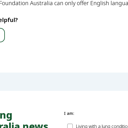
oundation Australia can only offer English langua
elpful?
ung
I am:
ralia news
Patient
Living with a lung conditi