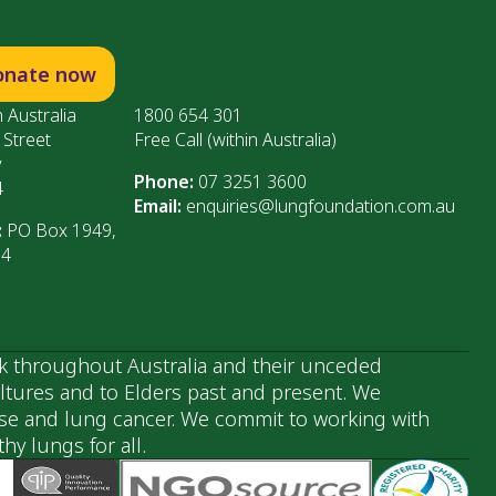
onate now
 Australia
1800 654 301
 Street
Free Call (within Australia)
y
Phone:
07 3251 3600
4
Email:
enquiries@lungfoundation.com.au
:
PO Box 1949,
64
k throughout Australia and their unceded
ultures and to Elders past and present. We
ase and lung cancer. We commit to working with
y lungs for all.