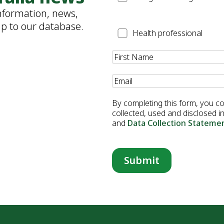
information, news,
up to our database.
Health
Health professional
Professional
Name
(Required)
Email
(Required)
By completing this form, you c
collected, used and disclosed 
and
Data Collection Stateme